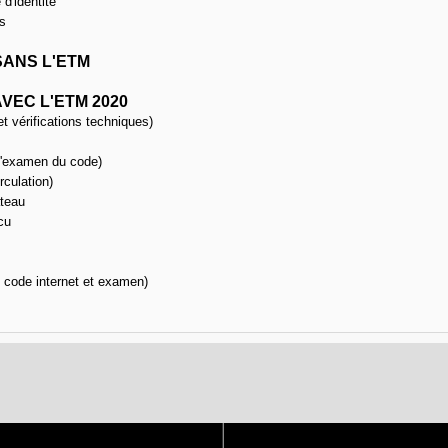
 d'identité
is
SANS L'ETM
VEC L'ETM 2020
t vérifications techniques)
s d'examen du code)
rculation)
teau
cu
, code internet et examen)