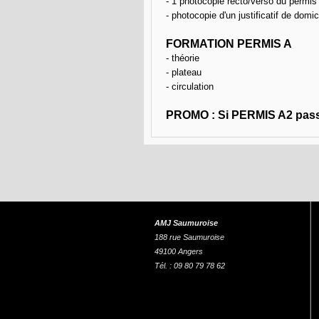
- 1 photocopie recto/verso du permis
- photocopie d'un justificatif de dom
FORMATION PERMIS A
- théorie
- plateau
- circulation
PROMO : Si PERMIS A2 pa
AMJ Saumuroise
188 rue Saumuroise
49100 Angers
Tél. : 09 80 79 78 62