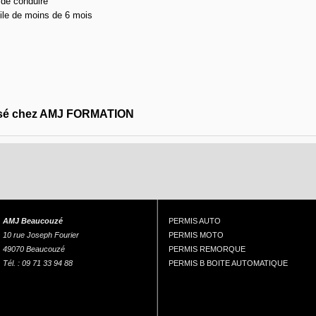
 de conduire
icile de moins de 6 mois
ssé chez AMJ FORMATION
AMJ Beaucouzé
PERMIS AUTO
10 rue Joseph Fourier
PERMIS MOTO
49070 Beaucouzé
PERMIS REMORQUE
Tél. : 09 71 33 94 88
PERMIS B BOITE AUTOMATIQUE