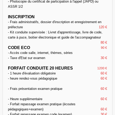
- Photocopie du certificat de participation à l'appel (JAPD) ou
ASSR 1/2
INSCRIPTION
- Frais administratifs, dossier d'inscription et enregistrement en
préfecture
120 €
- Kit conduite supervisée : Livret d'apprentissage, livre de code,
carte à puce, boitier électronique et guide de l'accompagnateur
80 €
CODE ECO
90 €
- Accès code salle, internet, thèmes, séries
- Taxe d'Etat sur examen
30 €
FORFAIT CONDUITE 20 HEURES
1200 €
- 1 heure d'évaluation obligatoire
60 €
- heure rendez-vous pédagogique
60 €
- Frais présentation examen pratique
60 €
- Heure supplémentaire
60 €
- Forfait repassage examen pratique (écoutes
pédagogiques+examen)
60 €
- Forfait repassage examen code (examen)
30 €